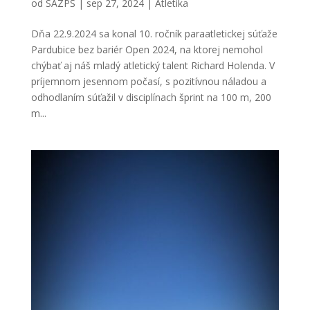
od
SAZPŠ
|
sep 27, 2024
|
Atletika
Dňa 22.9.2024 sa konal 10. ročník paraatletickej súťaže
Pardubice bez bariér Open 2024, na ktorej nemohol
chýbať aj náš mladý atletický talent Richard Holenda. V
príjemnom jesennom počasí, s pozitívnou náladou a
odhodlaním súťažil v disciplínach šprint na 100 m, 200
m...