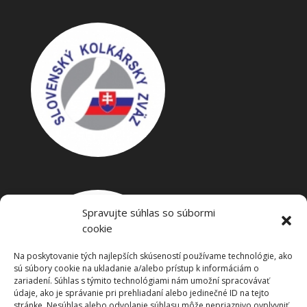
Spravujte súhlas so súbormi
cookie
Na poskytovanie tých najlepších skúseností používame technológie, ako
sú súbory cookie na ukladanie a/alebo prístup k informáciám o
zariadení. Súhlas s týmito technológiami nám umožní spracovávať
údaje, ako je správanie pri prehliadaní alebo jedinečné ID na tejto
stránke. Nesúhlas alebo odvolanie súhlasu môže nepriaznivo ovplyvniť