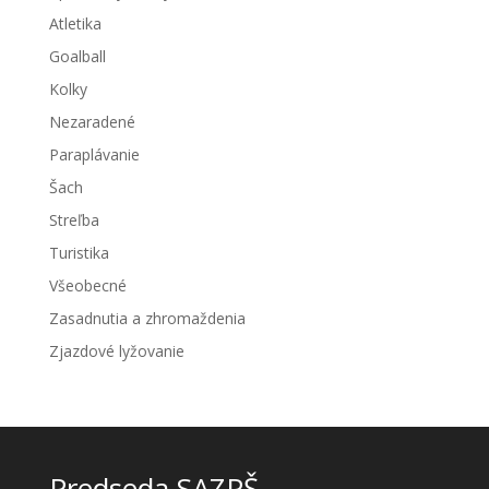
Atletika
Goalball
Kolky
Nezaradené
Paraplávanie
Šach
Streľba
Turistika
Všeobecné
Zasadnutia a zhromaždenia
Zjazdové lyžovanie
Predseda SAZPŠ