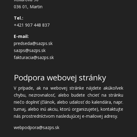
036 01, Martin
Tel.:
+421 907 448 837
E-mail:
predseda@sazps.sk
sazps@sazps.sk
fakturacia@sazps.sk
Podpora webovej stránky
V prípade, ak na webovej stránke nájdete akúkoľvek
chybu, nezrovnalosť, alebo budete chcieť na stránku
niečo doplniť (článok, alebo udalosť do kalendára, napr.
turnaj, alebo inú akciu, ktorú organizujete), kontaktujte
nás prostredníctvom nasledujúcej e-mailovej adresy.
webpodpora@sazps.sk