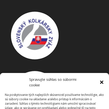
Spravujte súhlas so súbormi
cookie
Na poskytovanie tých najlepších skúseností používame technológie, ako
sú súbory cookie na ukladanie a/alebo prístup k informáciám o
zariadení. Súhlas s týmito technológiami nám umožní spracovávať
údaje, ako je správanie pri prehliadaní alebo jedinečné ID na tejto