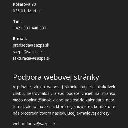
Kollárova 90
036 01, Martin
Tel.:
+421 907 448 837
E-mail:
predseda@sazps.sk
sazps@sazps.sk
fakturacia@sazps.sk
Podpora webovej stránky
V prípade, ak na webovej stránke nájdete akúkoľvek
chybu, nezrovnalosť, alebo budete chcieť na stránku
niečo doplniť (článok, alebo udalosť do kalendára, napr.
turnaj, alebo inú akciu, ktorú organizujete), kontaktujte
nás prostredníctvom nasledujúcej e-mailovej adresy.
webpodpora@sazps.sk