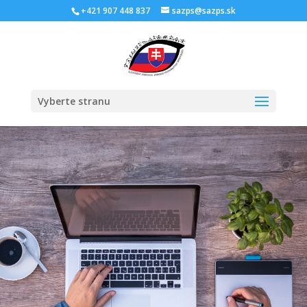
Skip
+421 907 448 837
sazps@sazps.sk
to
content
Open
Vyberte stranu