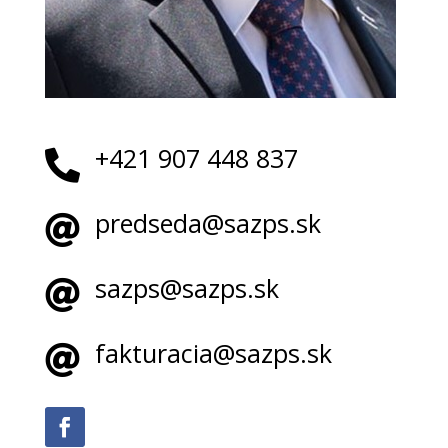
+421 907 448 837

predseda@sazps.sk

sazps@sazps.sk

fakturacia@sazps.sk
