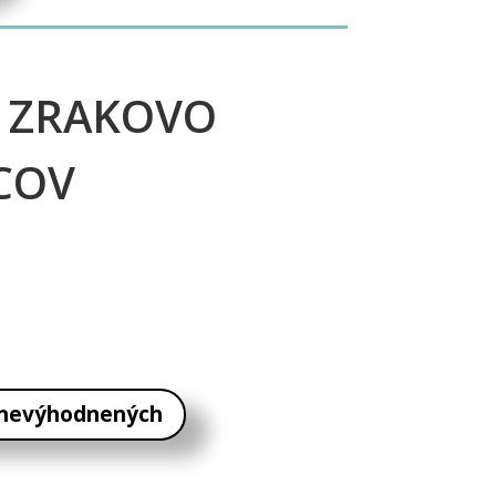
E ZRAKOVO
COV
 znevýhodnených