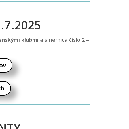
.7.2025
enskými klubmi
a smernica číslo 2 –
ov
ch
NTY