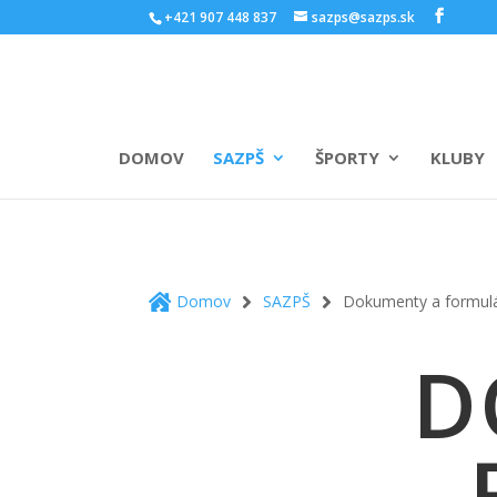
Skip
+421 907 448 837
sazps@sazps.sk
to
content
DOMOV
SAZPŠ
ŠPORTY
KLUBY
Domov
SAZPŠ
Dokumenty a formul



D