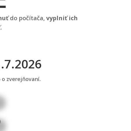
nuť
do počítača,
vyplniť ich
.
.7.2026
 o zverejňovaní.