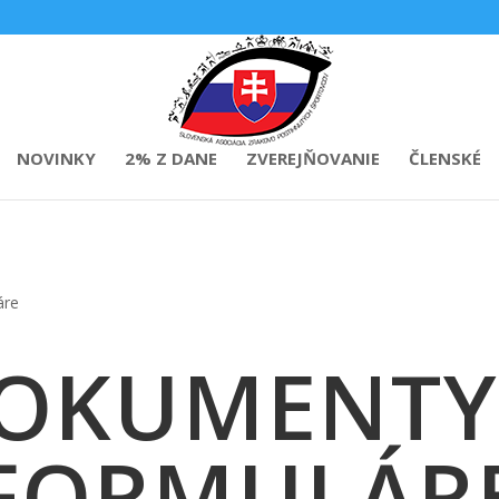
NOVINKY
2% Z DANE
ZVEREJŇOVANIE
ČLENSKÉ
áre
OKUMENTY
FORMULÁR