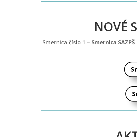
NOVÉ S
Smernica číslo 1 –
Smernica SAZPŠ 
S
S
AK