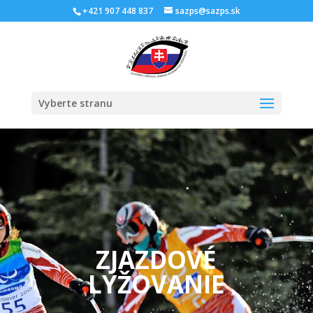
Skip
+421 907 448 837
sazps@sazps.sk
to
content
Open
Vyberte stranu
ZJAZDOVÉ
LYŽOVANIE