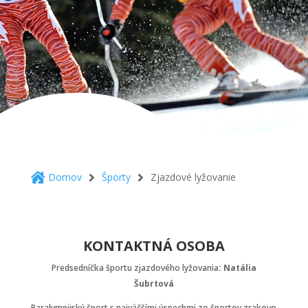
Domov
Športy
Zjazdové lyžovanie



KONTAKTNÁ OSOBA
Predsedníčka športu zjazdového lyžovania
: Natália
Šubrtová
Paralympijský šport s najväčšími úspechmi zo športov zrakovo