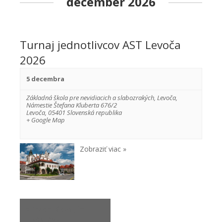
december 2026
Turnaj jednotlivcov AST Levoča
2026
5 decembra
Základná škola pre nevidiacich a slabozrakých, Levoča
,
Námestie Štefana Kluberta 676/2
Levoča
,
05401
Slovenská republika
+ Google Map
Zobraziť viac »
«
Predchádzajúci
Udalosti