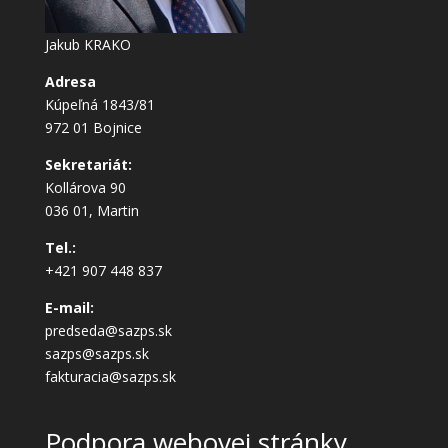
Jakub KRAKO
Adresa
Kúpeľná 1843/81
972 01 Bojnice
Sekretariát:
Kollárova 90
036 01, Martin
Tel.:
+421 907 448 837
E-mail:
predseda@sazps.sk
sazps@sazps.sk
fakturacia@sazps.sk
Podpora webovej stránky