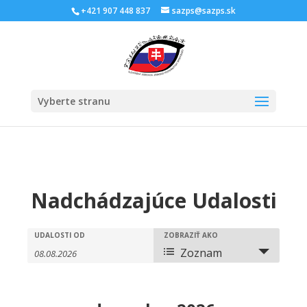
Skip
+421 907 448 837
sazps@sazps.sk
to
content
Open
Vyberte stranu
Nadchádzajúce Udalosti
Zobrazenie
Udalosti
Zobrazenie
UDALOSTI OD
ZOBRAZIŤ AKO
Hľadať
a
a
Zoznam
navigácia
navigácia
Udalosť
Udalosti