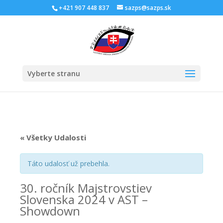
Skip
+421 907 448 837
sazps@sazps.sk
to
content
Open
Vyberte stranu
« Všetky Udalosti
Táto udalosť už prebehla.
30. ročník Majstrovstiev
Slovenska 2024 v AST –
Showdown