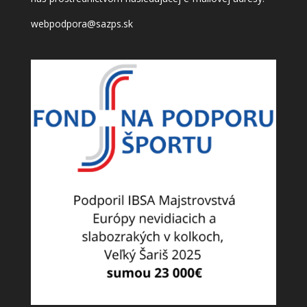
webpodpora@sazps.sk