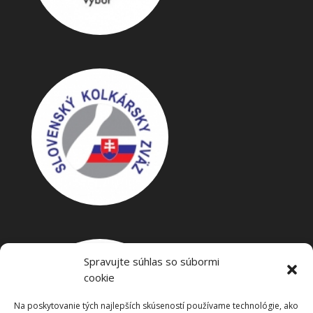
Spravujte súhlas so súbormi
cookie
Na poskytovanie tých najlepších skúseností používame technológie, ako