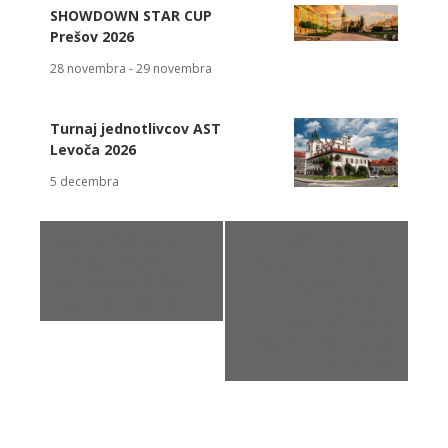
SHOWDOWN STAR CUP
Prešov 2026
28 novembra
-
29 novembra
Turnaj jednotlivcov AST
Levoča 2026
5 decembra
«
Kvalifikácia na
WSPS European
Majstrovstvá
Championships –
Slovenska 2024 v
Majstrovstvá
AST – Showdown
Európy v
parastreľbe zo
vzduchovej pušky
na 10 m
»