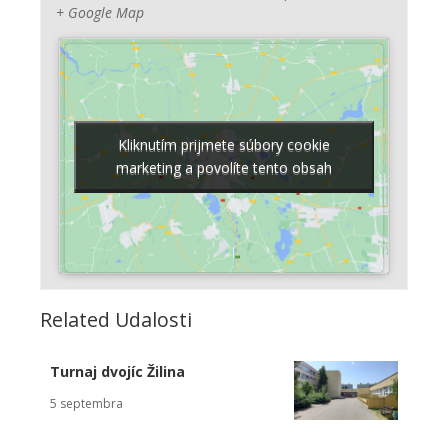
+ Google Map
Kliknutím prijmete súbory cookie
Kliknutím prijmete súbory cookie
marketing a povolíte tento obsah
marketing a povolíte tento obsah
Related Udalosti
Turnaj dvojíc Žilina
5 septembra