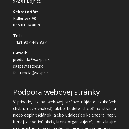
972 01 Bojnice
Sekretariát:
Kollárova 90
036 01, Martin
Tel.:
+421 907 448 837
E-mail:
predseda@sazps.sk
sazps@sazps.sk
fakturacia@sazps.sk
Podpora webovej stránky
V prípade, ak na webovej stránke nájdete akúkoľvek
chybu, nezrovnalosť, alebo budete chcieť na stránku
niečo doplniť (článok, alebo udalosť do kalendára, napr.
turnaj, alebo inú akciu, ktorú organizujete), kontaktujte
nás prostredníctvom nasledujúcej e-mailovej adresy.