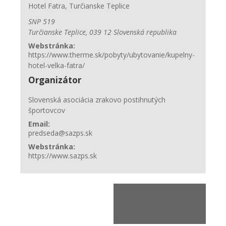
Hotel Fatra, Turčianske Teplice
SNP 519
Turčianske Teplice
,
039 12
Slovenská republika
Webstránka:
https://www.therme.sk/pobyty/ubytovanie/kupelny-
hotel-velka-fatra/
Organizátor
Slovenská asociácia zrakovo postihnutých
športovcov
Email:
predseda@sazps.sk
Webstránka:
https://www.sazps.sk
Celonárodné
sústredenie v AST
– Strečno 2022
»