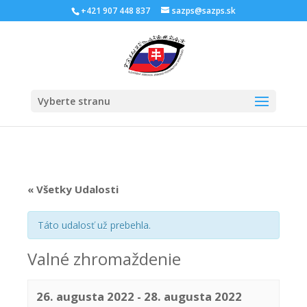
Skip
+421 907 448 837
sazps@sazps.sk
to
content
Open
Vyberte stranu
« Všetky Udalosti
Táto udalosť už prebehla.
Valné zhromaždenie
26. augusta 2022
-
28. augusta 2022