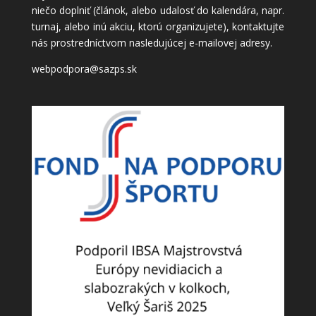
niečo doplniť (článok, alebo udalosť do kalendára, napr.
turnaj, alebo inú akciu, ktorú organizujete), kontaktujte
nás prostredníctvom nasledujúcej e-mailovej adresy.
webpodpora@sazps.sk