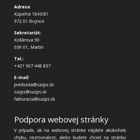
Adresa
Kúpeľná 1843/81
972 01 Bojnice
Sekretariát:
Kollárova 90
036 01, Martin
Tel.:
+421 907 448 837
E-mail:
predseda@sazps.sk
sazps@sazps.sk
fakturacia@sazps.sk
Podpora webovej stránky
V prípade, ak na webovej stránke nájdete akúkoľvek
chybu, nezrovnalosť, alebo budete chcieť na stránku