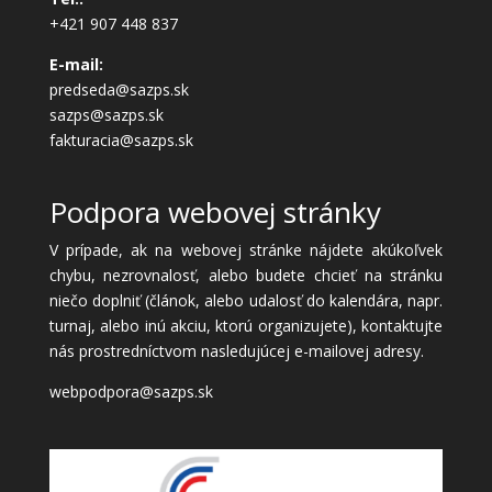
+421 907 448 837
E-mail:
predseda@sazps.sk
sazps@sazps.sk
fakturacia@sazps.sk
Podpora webovej stránky
V prípade, ak na webovej stránke nájdete akúkoľvek
chybu, nezrovnalosť, alebo budete chcieť na stránku
niečo doplniť (článok, alebo udalosť do kalendára, napr.
turnaj, alebo inú akciu, ktorú organizujete), kontaktujte
nás prostredníctvom nasledujúcej e-mailovej adresy.
webpodpora@sazps.sk