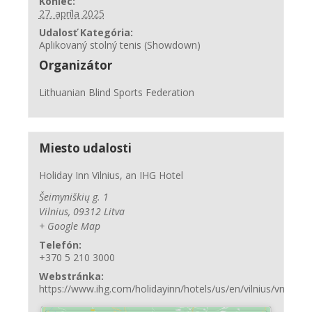
Koniec:
27. apríla 2025
Udalosť Kategória:
Aplikovaný stolný tenis (Showdown)
Organizátor
Lithuanian Blind Sports Federation
Miesto udalosti
Holiday Inn Vilnius, an IHG Hotel
Šeimyniškių g. 1
Vilnius
,
09312
Litva
+ Google Map
Telefón:
+370 5 210 3000
Webstránka:
https://www.ihg.com/holidayinn/hotels/us/en/vilnius/vnosy/ho