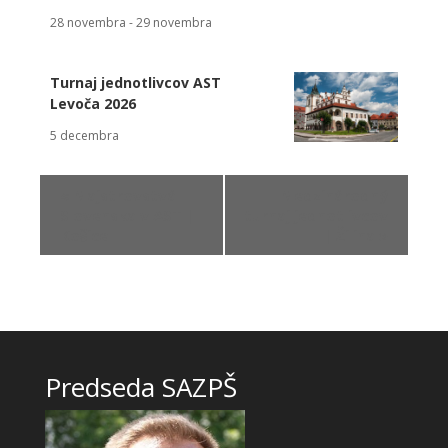
28 novembra
-
29 novembra
Turnaj jednotlivcov AST
Levoča 2026
5 decembra
«
Majstrovstvá
Medzinárodný
Slovenska v AST |
turnaj jednotlivcov
Košice
| Žilina
»
Predseda SAZPŠ