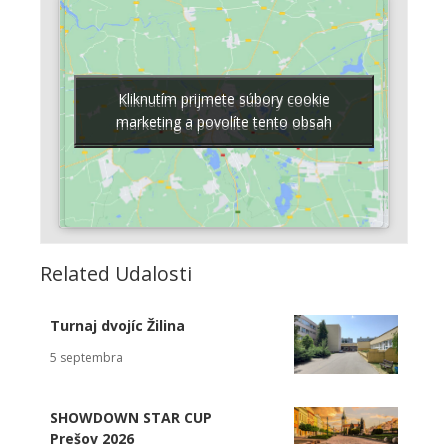
Kliknutím prijmete súbory cookie
Kliknutím prijmete súbory cookie
marketing a povolíte tento obsah
marketing a povolíte tento obsah
Related Udalosti
Turnaj dvojíc Žilina
5 septembra
SHOWDOWN STAR CUP
Prešov 2026