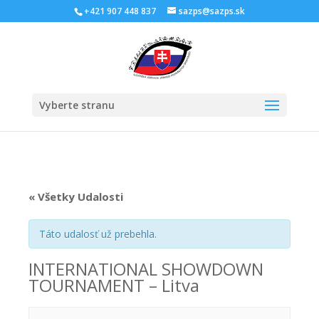
Skip
+421 907 448 837
sazps@sazps.sk
to
content
Open
Vyberte stranu
« Všetky Udalosti
Táto udalosť už prebehla.
INTERNATIONAL SHOWDOWN
TOURNAMENT – Litva